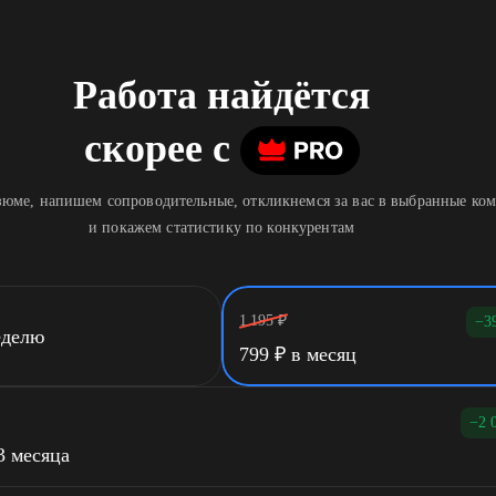
Работа найдётся
скорее
c
юме, напишем сопроводительные, откликнемся за вас в выбранные ко
и покажем статистику по конкурентам
1 195
₽
−3
еделю
799
₽
в месяц
−2 
3 месяца