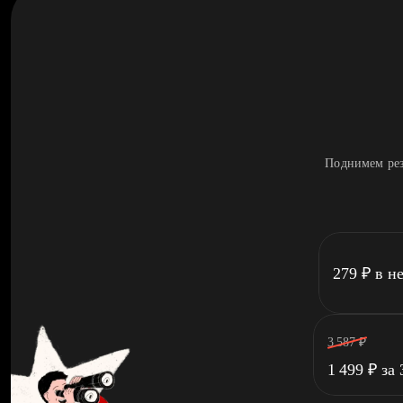
Поднимем рез
279
₽
в н
3 587
₽
1 499
₽
за 