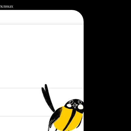
ткликах