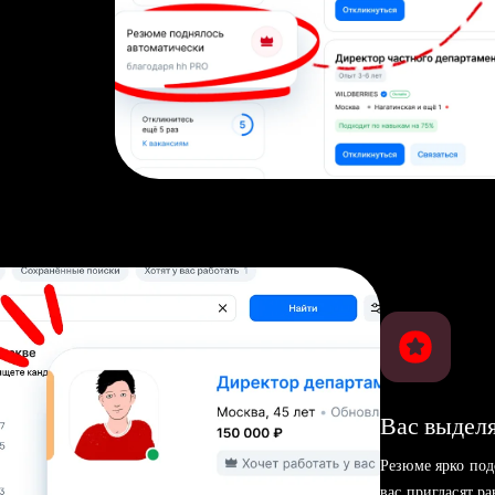
Вас выделя
Резюме ярко под
вас пригласят р