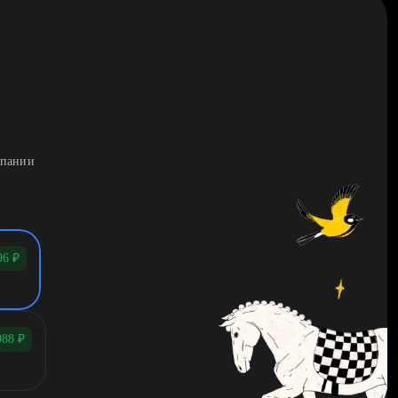
мпании
96
₽
088
₽