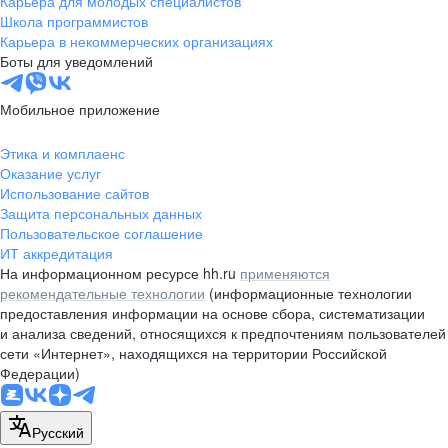
Карьера для молодых специалистов
pr@nsk.hh.ru
Школа программистов
Карьера в некоммерческих организациях
Минск
Боты для уведомлений
пр-т Дзержинского, д. 57,
10 этаж, помещение 45-1
Мобильное приложение
+375 (17)
336-03-02
Этика и комплаенс
pr@rabota.by
Оказание услуг
Использование сайтов
Алматы
Защита персональных данных
Пользовательское соглашение
пр. Абая, д. 151, БЦ Алатау,
ИТ аккредитация
12 этаж, офис 1209
На информационном ресурсе hh.ru
применяются
+7 727 232-13-13
рекомендательные технологии
(информационные технологии
pr@headhunter.com.kz
предоставления информации на основе сбора, систематизации
и анализа сведений, относящихся к предпочтениям пользователей
сети «Интернет», находящихся на территории Российской
Федерации)
Русский