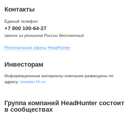
Контакты
Единый телефон
+7 800 100-64-27
звонок из регионов России бесплатный
Региональные офисы HeadHunter
Москва
Инвесторам
внутригородская территория
Информационные материалы компании размещены по
Муниципальный округ Тверской,
адресу:
investor.hh.ru
2-я Брестская ул., д. 48,
помещение 25
+7 495 974-64-27
Группа компаний HeadHunter состоит
+7 495 980-64-27
в сообществах
+7 495 134-92-24
press@hh.ru