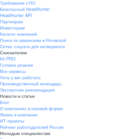
Требования к ПО
pr@ural.hh.ru
Безопасный HeadHunter
HeadHunter API
Краснодар
Партнерам
Инвесторам
ул. Янковского, д. 169, 7 этаж,
Каталог компаний
706 каб.
Поиск по вакансиям в Роговской
+7 861 205-55-57
Сетка: соцсеть для нетворкинга
pr@krd.hh.ru
Соискателям
hh PRO
Готовое резюме
Владивосток
Все сервисы
пер. Ланинский д. 4, офис 3.4
Хочу у вас работать
Производственный календарь
+7 423 202-33-28
Экспертная рекомендация
pr@dv.hh.ru
Новости и статьи
Блог
Новосибирск
О компаниях в игровой форме
Жизнь в компании
ул. Большевистская, д. 35,
ИТ-проекты
помещение 21
Рейтинг работодателей России
+7 383 207-94-64
Молодым специалистам