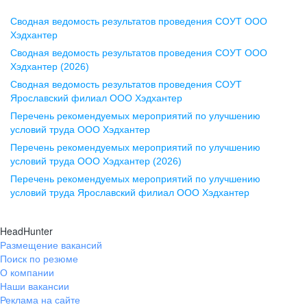
Сводная ведомость результатов проведения СОУТ ООО
Воронеж
Хэдхантер
Сводная ведомость результатов проведения СОУТ ООО
ул. Комиссаржевской, д. 10,
Хэдхантер (2026)
офис 1212
Сводная ведомость результатов проведения СОУТ
+7 473 280-05-05
Ярославский филиал ООО Хэдхантер
pr@vrn.hh.ru
Перечень рекомендуемых мероприятий по улучшению
условий труда ООО Хэдхантер
Казань
Перечень рекомендуемых мероприятий по улучшению
ул. Спартаковская, д. 2А, этаж 3,
условий труда ООО Хэдхантер (2026)
помещение 15
Перечень рекомендуемых мероприятий по улучшению
условий труда Ярославский филиал ООО Хэдхантер
+7 843 212-12-50
pr@kzn.hh.ru
HeadHunter
Размещение вакансий
Екатеринбург
Поиск по резюме
ул. Боевых Дружин, стр. 20,
О компании
5 этаж, офис 505, 521
Наши вакансии
Реклама на сайте
+7 343 226-79-99