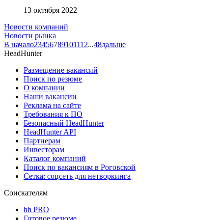
13 октября 2022
Новости компаний
Новости рынка
В начало
2
3
4
5
6
7
8
9
10
11
12
...
48
дальше
HeadHunter
Размещение вакансий
Поиск по резюме
О компании
Наши вакансии
Реклама на сайте
Требования к ПО
Безопасный HeadHunter
HeadHunter API
Партнерам
Инвесторам
Каталог компаний
Поиск по вакансиям в Роговской
Сетка: соцсеть для нетворкинга
Соискателям
hh PRO
Готовое резюме