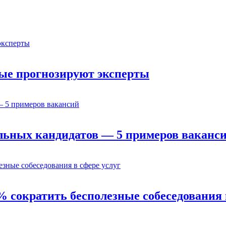
орые прогнозируют эксперты
льных кандидатов — 5 примеров ваканс
% сократить бесполезные собеседования 