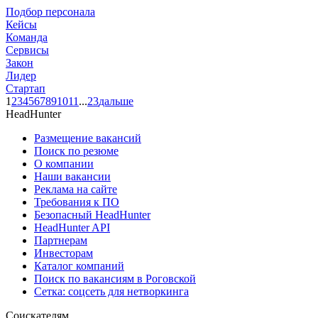
Подбор персонала
Кейсы
Команда
Сервисы
Закон
Лидер
Стартап
1
2
3
4
5
6
7
8
9
10
11
...
23
дальше
HeadHunter
Размещение вакансий
Поиск по резюме
О компании
Наши вакансии
Реклама на сайте
Требования к ПО
Безопасный HeadHunter
HeadHunter API
Партнерам
Инвесторам
Каталог компаний
Поиск по вакансиям в Роговской
Сетка: соцсеть для нетворкинга
Соискателям