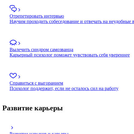
Отрепетировать интервью
Научим проходить собеседование и отвечать на неудобные
Вылечить синдром самозванца
Карьерный психолог поможет чувствовать себя увереннее
Справиться с выгоранием
Психолог поддержит, если не осталось сил на работу
Развитие карьеры
Развитие навыков и карьеры