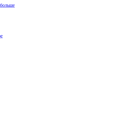
 больше
ре