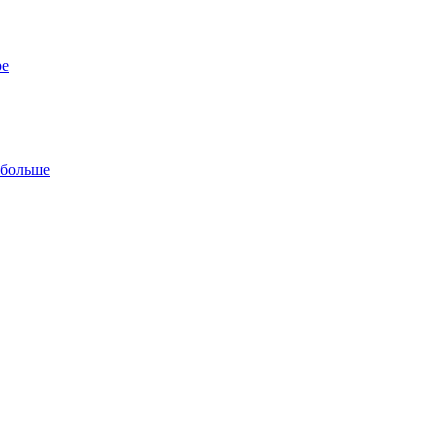
ре
 больше